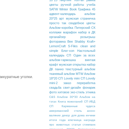
10*15
лифтинг
поп-ап
рамка
цветы ручной работы
учеба
SATW
Winter Book
Графика 45
адвент-календарь
альбом
20*25
арт
мужская страничка
просто так
свадебное
цветы
Альбом-коробка
Питерский СК
коллажи
марафон
набор в ДК
органайзер
розыгрыш
фоторамка
Bee Shabby
Kraft+
LemonCraft
S-Files
clean and
simple
Блог-хоп
Настольный
календарь
СП Один за всех
альбом-гармошка
винтаж
крафт
мужская открытка
набор
ДК
панно
текстурный альбом
тканевый альбом
MTW
Альбом
аккуратные уголки.
18*20
СП Lovely mini
СП Lovely
mini-2
заказ
переработка
свадьба
свит-дизайн
фонарик
фото
хитовое
эко-стиль
этника
C&S
Альбом 30*30
Альбом на
тэгах
Книга пожеланий
СП ИБД
СП Карманные чудеса
американский стиль
анонс
валяние
декор для дома
инчики
итоги года
ключница
награда
про животных
статья
стимпанк