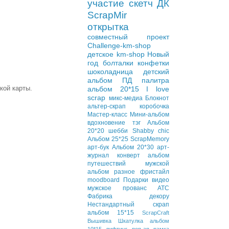
участие
скетч
ДК
ScrapMir
открытка
совместный проект
Challenge-km-shop
детское
km-shop
Новый
год
болталки
конфетки
шоколадница
детский
альбом
ПД
палитра
ской карты.
альбом 20*15
I love
scrap
микс-медиа
Блокнот
альтер-скрап
коробочка
Мастер-класс
Мини-альбом
вдохновение
тэг
Альбом
20*20
шебби
Shabby chic
Альбом 25*25
ScrapMemory
арт-бук
Альбом 20*30
арт-
журнал
конверт
альбом
путешествий
мужской
альбом
разное
фристайл
moodboard
Подарки
видео
мужское
прованс
АТС
Фабрика декору
Нестандартный скрап
альбом 15*15
ScrapCraft
Вышивка
Шкатулка
альбом