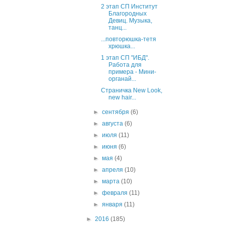
2 этап СП Институт
Благородных
Девиц. Музыка,
танц...
...повторюшка-тетя
хрюшка...
1 этап СП "ИБД".
Работа для
примера - Мини-
органай...
Страничка New Look,
new hair...
►
сентября
(6)
►
августа
(6)
►
июля
(11)
►
июня
(6)
►
мая
(4)
►
апреля
(10)
►
марта
(10)
►
февраля
(11)
►
января
(11)
►
2016
(185)