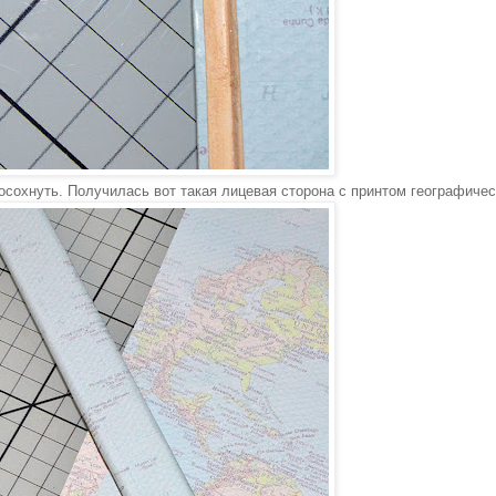
осохнуть. Получилась вот такая лицевая сторона с принтом географиче