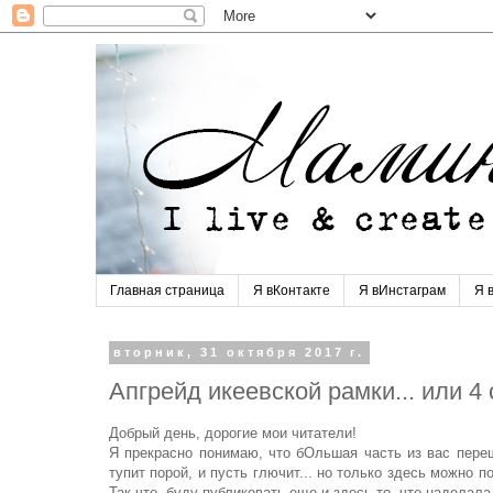
Главная страница
Я вКонтакте
Я вИнстаграм
Я 
вторник, 31 октября 2017 г.
Апгрейд икеевской рамки... или 
Добрый день, дорогие мои читатели!
Я прекрасно понимаю, что бОльшая часть из вас перешл
тупит порой, и пусть глючит... но только здесь можно 
Так что, буду публиковать еще и здесь то, что наделала.