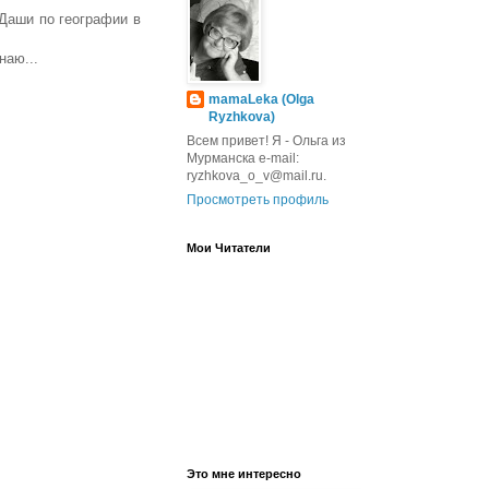
 Даши по географии в
наю...
mamaLeka (Olga
Ryzhkova)
Всем привет! Я - Ольга из
Мурманска e-mail:
ryzhkova_o_v@mail.ru.
Просмотреть профиль
Мои Читатели
Это мне интересно