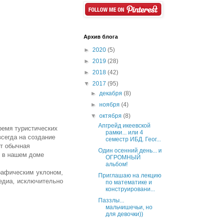
Архив блога
►
2020
(5)
►
2019
(28)
►
2018
(42)
▼
2017
(95)
►
декабря
(8)
►
ноября
(4)
▼
октября
(8)
Апгрейд икеевской
ремя туристических
рамки... или 4
всегда на создание
семестр ИБД. Геог...
ит обычная
Один осенний день... и
и в нашем доме
ОГРОМНЫЙ
альбом!
рафическим уклоном,
Приглашаю на лекцию
медиа, исключительно
по математике и
конструировани...
Паззлы...
мальчишечьи, но
для девочки))