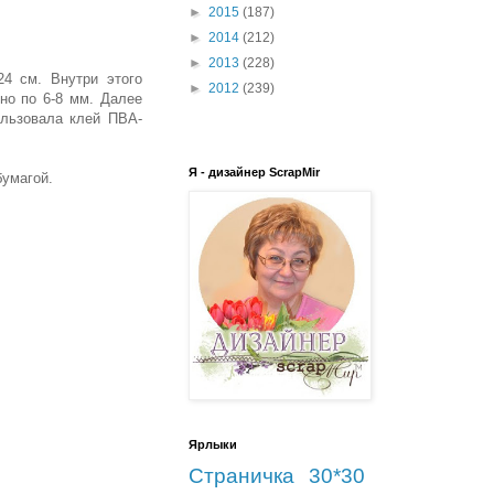
►
2015
(187)
►
2014
(212)
►
2013
(228)
24 см. Внутри этого
►
2012
(239)
но по 6-8 мм. Далее
ользовала клей ПВА-
Я - дизайнер ScrapMir
бумагой.
Ярлыки
Страничка 30*30