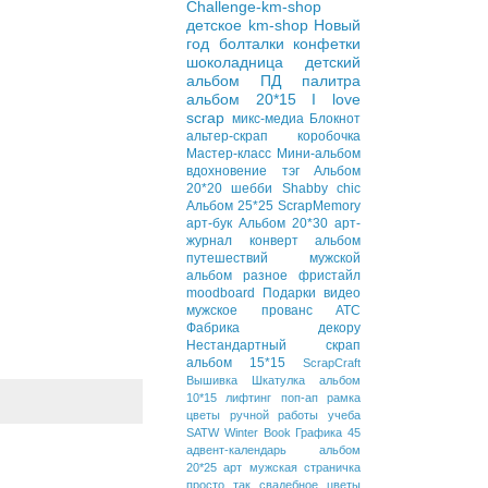
Challenge-km-shop
детское
km-shop
Новый
год
болталки
конфетки
шоколадница
детский
альбом
ПД
палитра
альбом 20*15
I love
scrap
микс-медиа
Блокнот
альтер-скрап
коробочка
Мастер-класс
Мини-альбом
вдохновение
тэг
Альбом
20*20
шебби
Shabby chic
Альбом 25*25
ScrapMemory
арт-бук
Альбом 20*30
арт-
журнал
конверт
альбом
путешествий
мужской
альбом
разное
фристайл
moodboard
Подарки
видео
мужское
прованс
АТС
Фабрика декору
Нестандартный скрап
альбом 15*15
ScrapCraft
Вышивка
Шкатулка
альбом
10*15
лифтинг
поп-ап
рамка
цветы ручной работы
учеба
SATW
Winter Book
Графика 45
адвент-календарь
альбом
20*25
арт
мужская страничка
просто так
свадебное
цветы