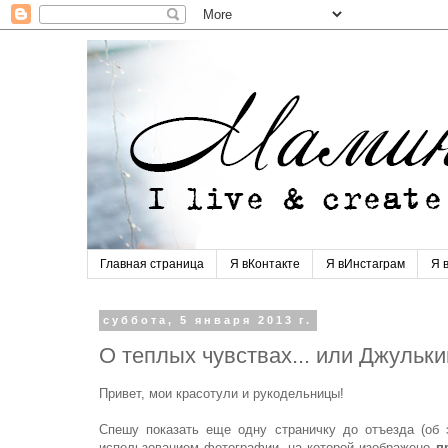
Главная страница
Я вКонтакте
Я вИнстаграм
Я 
суббота, 5 января 2013 г.
О теплых чувствах... или Джульки
Привет, мои красотули и рукодельницы!
Спешу показать еще одну страничку до отъезда (об
использованием фотографии, на которой изображено
пр