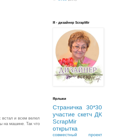
Я - дизайнер ScrapMir
Ярлыки
Страничка 30*30
участие
скетч
ДК
ж встал и всем велел
ScrapMir
ы на машине. Так что
открытка
совместный проект