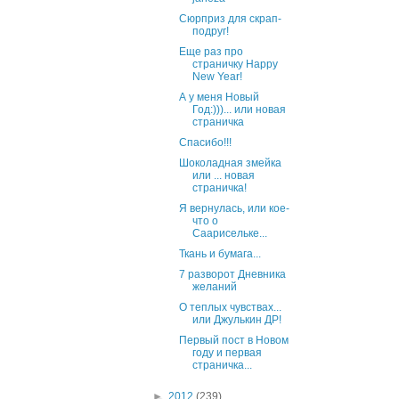
Сюрприз для скрап-
подруг!
Еще раз про
страничку Happy
New Year!
А у меня Новый
Год:)))... или новая
страничка
Спасибо!!!
Шоколадная змейка
или ... новая
страничка!
Я вернулась, или кое-
что о
Саарисельке...
Ткань и бумага...
7 разворот Дневника
желаний
О теплых чувствах...
или Джулькин ДР!
Первый пост в Новом
году и первая
страничка...
►
2012
(239)