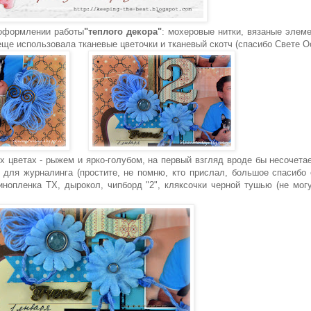
в оформлении работы
"теплого декора"
: мохеровые нитки, вязаные элем
еще использовала тканевые цветочки и тканевый скотч (спасибо Свете О
х цветах - рыжем и ярко-голубом, на первый взгляд вроде бы несочета
а для журналинга (простите, не помню, кто прислал, большое спасибо
кинопленка ТХ, дырокол, чипборд "2", кляксочки черной тушью (не могу