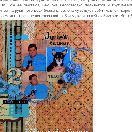
у. Все ее обожают, чем она бессовестно пользуется и крутит-верт
т ее на руки - это верх блаженства, она чувствует себя главной, короле
а момент проявления взаимной любви мужа и нашей любимочки. Вот об 