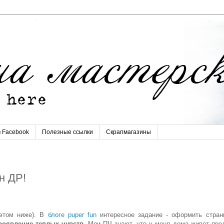
в Facebook
Полезные ссылки
Скрапмагазины
н ДР!
 этом ниже). В
блоге puper fun
интересное задание - оформить стран
оявление теплых чувств.
Мои ПЧ знают, что у меня дома живет пре