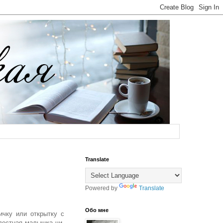
Translate
Powered by
Translate
Обо мне
ичку или открытку с
лестная малышка чи-