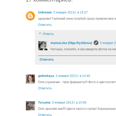
Unknown
5 января 2013 г. в 14:27
здорово! Глубокий сине-голубой сразу привлек мое
Ответить
Ответы
mamaLeka (Olga Ryzhkova)
5 января 20
Наташа, спасибо, я как увидела фотку на ко
Ответить
galinskaya
5 января 2013 г. в 14:40
Оля,странички - твои фавориты!!! Фото и цветосочета
Ответить
Татьяна
5 января 2013 г. в 15:00
Оля, красиво как!!!! Цвета просто супер! Хорошенько
Ответить