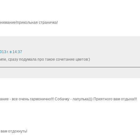
 внимание!прикольная страничка!
13 г. в 14:37
мпе, сразу подумала про такое сочетание цветов:)
ние - все очень гармонично!!! Собачку - лапулька))) Приятного вам отдыха!!!
 вам отдохнуть!