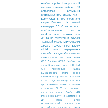
Альбом-коробка
Питерский СК
коллажи
марафон
набор в ДК
органайзер
розыгрыш
фоторамка
Bee Shabby
Kraft+
LemonCraft
S-Files
clean and
simple
Блог-хоп
Настольный
календарь
СП Один за всех
альбом-гармошка
винтаж
крафт
мужская открытка
набор
ДК
панно
текстурный альбом
тканевый альбом
MTW
Альбом
18*20
СП Lovely mini
СП Lovely
mini-2
заказ
переработка
свадьба
свит-дизайн
фонарик
фото
хитовое
эко-стиль
этника
C&S
Альбом 30*30
Альбом на
тэгах
Книга пожеланий
СП ИБД
СП Карманные чудеса
американский стиль
анонс
валяние
декор для дома
инчики
итоги года
ключница
награда
про животных
статья
стимпанк
страничка 20*20
фотоконкурс
шедоубокс
школа
AgiArt
F&S
travel-book
Батик
Знакомство с
ДК
Пасха
Питер
Рождественский веночек
СП
Детский сад
акрил
альбом 15*25