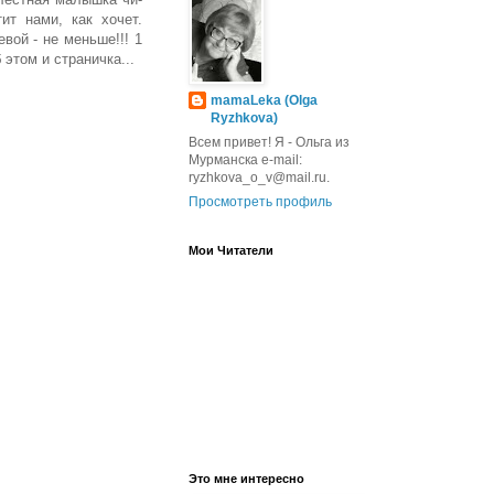
ит нами, как хочет.
вой - не меньше!!! 1
этом и страничка...
mamaLeka (Olga
Ryzhkova)
Всем привет! Я - Ольга из
Мурманска e-mail:
ryzhkova_o_v@mail.ru.
Просмотреть профиль
Мои Читатели
Это мне интересно