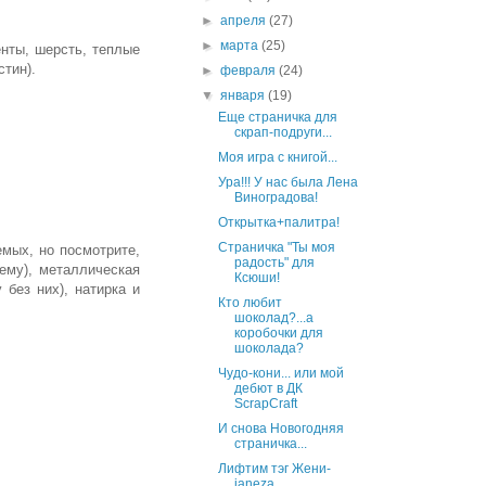
►
апреля
(27)
►
марта
(25)
енты, шерсть, теплые
стин).
►
февраля
(24)
▼
января
(19)
Еще страничка для
скрап-подруги...
Моя игра с книгой...
Ура!!! У нас была Лена
Виноградова!
Открытка+палитра!
Страничка "Ты моя
емых, но посмотрите,
радость" для
 ему), металлическая
Ксюши!
 без них), натирка и
Кто любит
шоколад?...а
коробочки для
шоколада?
Чудо-кони... или мой
дебют в ДК
ScrapCraft
И снова Новогодняя
страничка...
Лифтим тэг Жени-
janeza